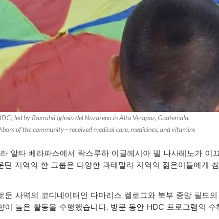
 (HDC) led by Raxruhá Iglesia del Nazareno in Alta Verapaz, Guatemala.
bors of the community—received medical care, medicines, and vitamins
테말라 알타 베라파스에서 락스루하 이글레시아 델 나사레노가 이끄
운틴 지역의 한 그룹은 다양한 과테말라 지역의 젊은이들에게 
로운 사역의 코디네이터인 다마리스 켈로그와 북부 중앙 필드의
이 높은 활동을 수행했습니다. 방문 동안 HDC 프로그램의 수혜