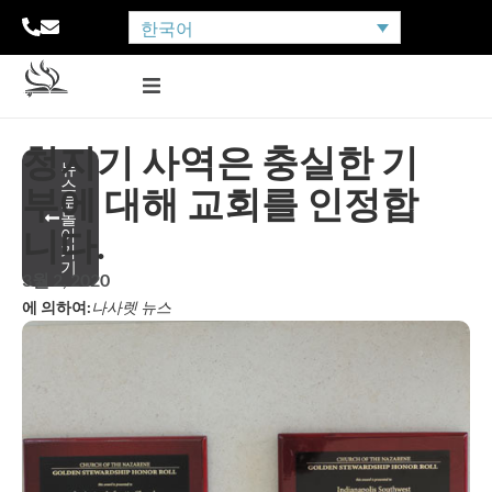
한국어
청지기 사역은 충실한 기
뉴
스
부에 대해 교회를 인정합
로
돌
니다.
아
가
기
3월 2, 2020
에 의하여:
나사렛 뉴스