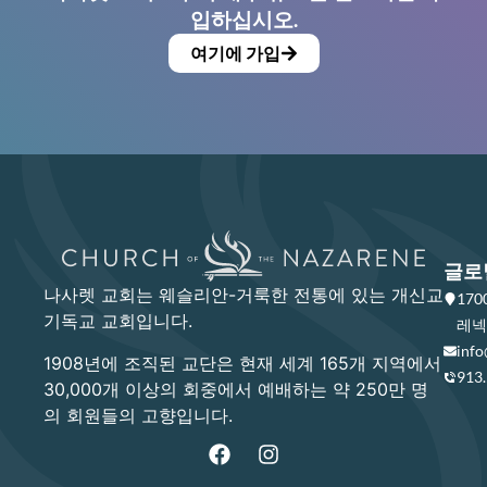
입하십시오.
여기에 가입
글로
나사렛 교회는 웨슬리안-거룩한 전통에 있는 개신교
17
기독교 교회입니다.
레넥사
info
1908년에 조직된 교단은 현재 세계 165개 지역에서
913
30,000개 이상의 회중에서 예배하는 약 250만 명
의 회원들의 고향입니다.