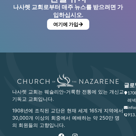
나사렛 교회로부터 매주 뉴스를 받으려면 가
입하십시오.
여기에 가입
글로
나사렛 교회는 웨슬리안-거룩한 전통에 있는 개신교
17
기독교 교회입니다.
레넥사
info
1908년에 조직된 교단은 현재 세계 165개 지역에서
913
30,000개 이상의 회중에서 예배하는 약 250만 명
의 회원들의 고향입니다.