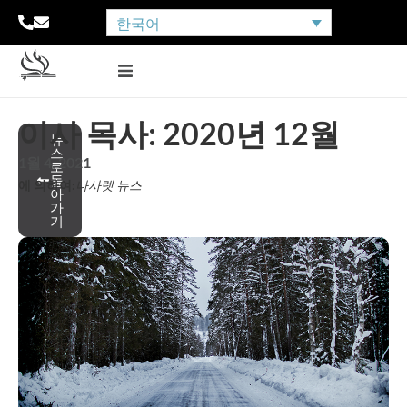
한국어
이사 목사: 2020년 12월
뉴
스
1월 4, 2021
로
돌
에 의하여:
나사렛 뉴스
아
가
기