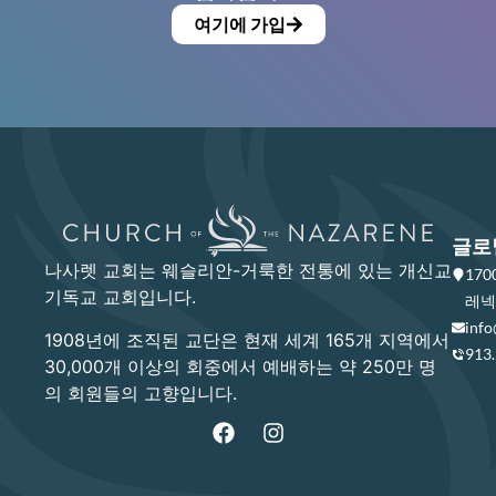
여기에 가입
글로
나사렛 교회는 웨슬리안-거룩한 전통에 있는 개신교
17
기독교 교회입니다.
레넥사
info
1908년에 조직된 교단은 현재 세계 165개 지역에서
913
30,000개 이상의 회중에서 예배하는 약 250만 명
의 회원들의 고향입니다.