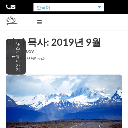
한국어
이사 목사: 2019년 9월
뉴
스
11월 14, 2019
로
돌
에 의하여:
나사렛 뉴스
아
가
기