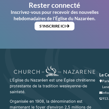
Rester connecté
Inscrivez-vous pour recevoir des nouvelles
hebdomadaires de l'Église du Nazaréen.
S'INSCRIRE ICI
Le C
L’Église du Nazaréen est une Église chrétienne
Park
protestante de la tradition wesleyenne-de
Lene
sainteté.
info
913
Organisée en 1908, la dénomination est
maintenant le foyer d’environ 2,5 millions de