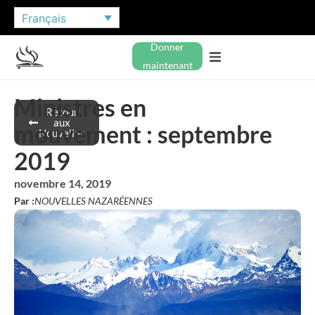
Français
Donner
maintenant
Ministres en
Retour
aux
mouvement : septembre
Nouvelles
2019
novembre 14, 2019
Par :
NOUVELLES NAZARÉENNES