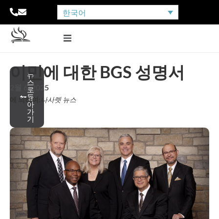
한국어
이민에 대한 BGS 성명서
뉴
스
2월 6, 2025
로
돌
에 의하여:
나사렛 뉴스
아
가
기