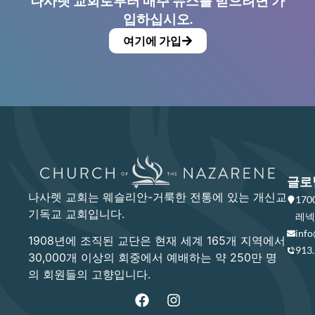
나사렛 교회로부터 매주 뉴스를 받으려면 가
입하십시오.
여기에 가입
글로
나사렛 교회는 웨슬리안-거룩한 전통에 있는 개신교
17
기독교 교회입니다.
레넥사
info
1908년에 조직된 교단은 현재 세계 165개 지역에서
913
30,000개 이상의 회중에서 예배하는 약 250만 명
의 회원들의 고향입니다.