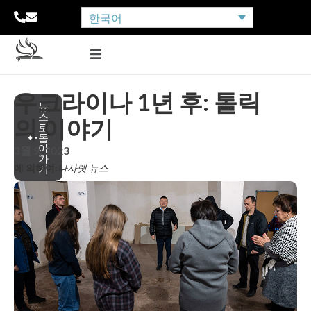
한국어
우크라이나 1년 후: 톨릭
뉴
스
의 이야기
로
돌
아
3월 9, 2023
가
에 의하여:
나사렛 뉴스
기