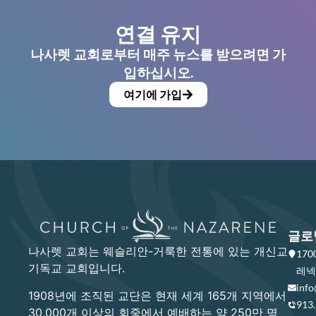
연결 유지
나사렛 교회로부터 매주 뉴스를 받으려면 가
입하십시오.
여기에 가입
글로
나사렛 교회는 웨슬리안-거룩한 전통에 있는 개신교
17
기독교 교회입니다.
레넥사
info
1908년에 조직된 교단은 현재 세계 165개 지역에서
913
30,000개 이상의 회중에서 예배하는 약 250만 명