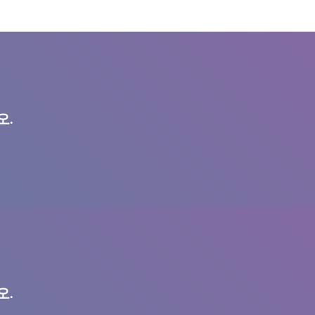
오.
오.