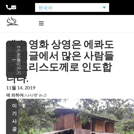
한국어
예수 영화 상영은 에콰도
뉴
스
르 정글에서 많은 사람들
로
돌
을 그리스도께로 인도합
아
가
기
니다.
11월 14, 2019
에 의하여:
나사렛 뉴스
이
기
사
공