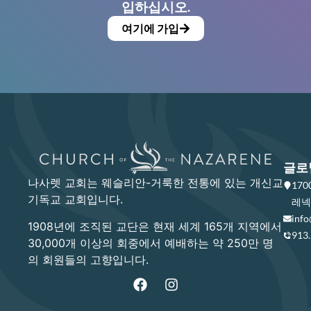
입하십시오.
여기에 가입
글로
나사렛 교회는 웨슬리안-거룩한 전통에 있는 개신교
17
기독교 교회입니다.
레넥사
info
1908년에 조직된 교단은 현재 세계 165개 지역에서
913
30,000개 이상의 회중에서 예배하는 약 250만 명
의 회원들의 고향입니다.