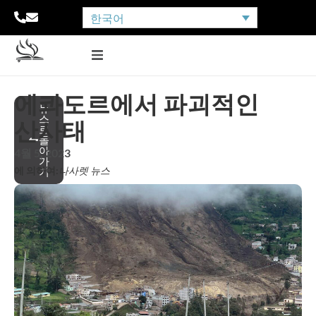
한국어
에콰도르에서 파괴적인
뉴
스
산사태
로
돌
아
4월 5, 2023
가
에 의하여:
나사렛 뉴스
기