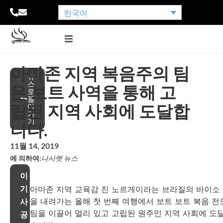
한국어
아마존 지역 복음주의 팀
뉴
스
은 보트 사역을 통해 고
로
돌
립된 지역 사회에 도달합
아
가
기
니다.
11월 14, 2019
에 의하여:
나사렛 뉴스
이
기
아마존 지역 교육감 진 노르게이라는 브라질의 바이소
을 내려가는 올해 첫 번째 여행에서 보트 보트 복음 전
사
팀을 이끌어 멀리 있고 고립된 원주민 지역 사회에 도
공