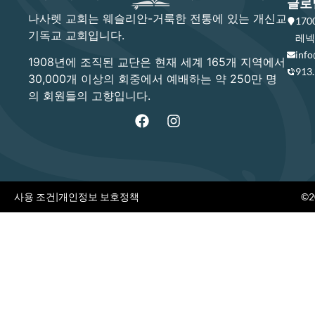
글로
나사렛 교회는 웨슬리안-거룩한 전통에 있는 개신교
17
기독교 교회입니다.
레넥사
info
1908년에 조직된 교단은 현재 세계 165개 지역에서
913
30,000개 이상의 회중에서 예배하는 약 250만 명
의 회원들의 고향입니다.
사용 조건
|
개인정보 보호정책
©20