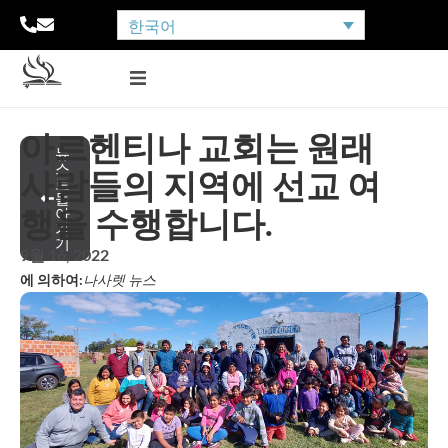
한국어
아르헨티나 교회는 원래
뉴
스
사람들의 지역에 선교 여
로
돌
행을 수행합니다.
아
가
기
9월 16, 2022
에 의하여:
나사렛 뉴스