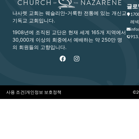
글로
나사렛 교회는 웨슬리안-거룩한 전통에 있는 개신교
17
기독교 교회입니다.
레넥사
info
1908년에 조직된 교단은 현재 세계 165개 지역에서
913
30,000개 이상의 회중에서 예배하는 약 250만 명
의 회원들의 고향입니다.
사용 조건
|
개인정보 보호정책
©20