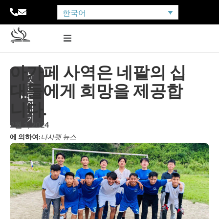
한국어
아가페 사역은 네팔의 십
뉴
스
대들에게 희망을 제공합
로
돌
니다.
아
가
기
2월 1, 2024
에 의하여:
나사렛 뉴스