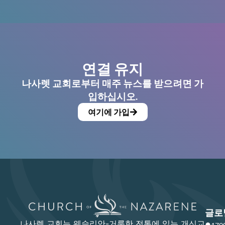
연결 유지
나사렛 교회로부터 매주 뉴스를 받으려면 가
입하십시오.
여기에 가입
글로
나사렛 교회는 웨슬리안-거룩한 전통에 있는 개신교