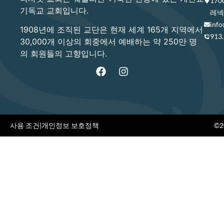
17
기독교 교회입니다.
레넥사
info
1908년에 조직된 교단은 현재 세계 165개 지역에서
913
30,000개 이상의 회중에서 예배하는 약 250만 명
의 회원들의 고향입니다.
사용 조건
|
개인정보 보호정책
©20