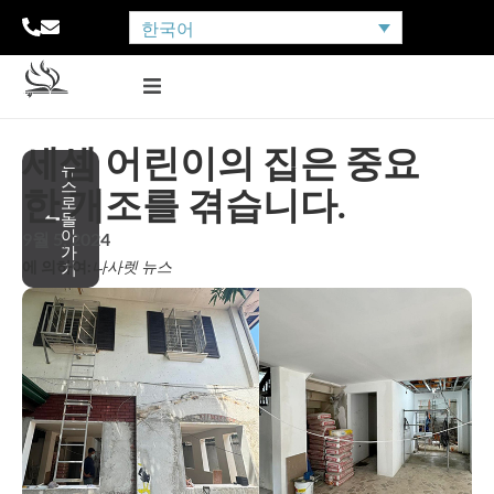
한국어
세셈 어린이의 집은 중요
뉴
스
한 개조를 겪습니다.
로
돌
아
9월 5, 2024
가
에 의하여:
나사렛 뉴스
기