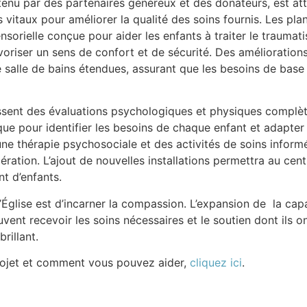
tenu par des partenaires généreux et des donateurs, est att
vitaux pour améliorer la qualité des soins fournis. Les pla
ensorielle conçue pour aider les enfants à traiter le traum
voriser un sens de confort et de sécurité. Des amélioratio
e salle de bains étendues, assurant que les besoins de base
ssent des évaluations psychologiques et physiques complè
que pour identifier les besoins de chaque enfant et adapter 
ne thérapie psychosociale et des activités de soins inform
upération. L’ajout de nouvelles installations permettra au cen
t d’enfants.
l’Église est d’incarner la compassion. L’expansion de la ca
uvent recevoir les soins nécessaires et le soutien dont ils
rillant.
projet et comment vous pouvez aider,
cliquez ici
.