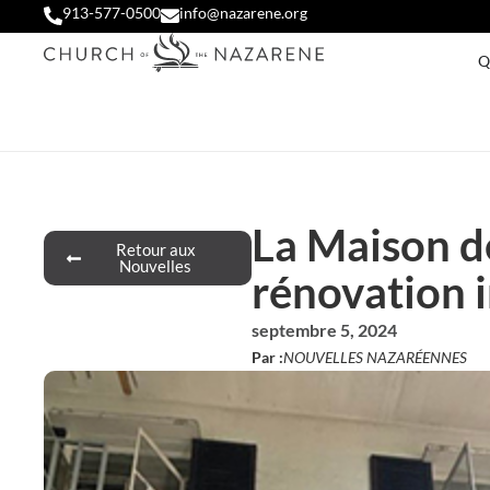
913-577-0500
info@nazarene.org
Q
La Maison d
Retour aux
Nouvelles
rénovation 
septembre 5, 2024
Par :
NOUVELLES NAZARÉENNES