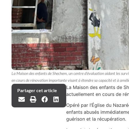
La Maison des enfants de Shechem, un centre d'évaluation aidant les surviva
en cours de rénovation importante visant à étendre sa capacité et à amélior
La Maison des enfants de Shec
Partager cet article
actuellement en cours de rén
Opéré par l’Église du Nazaré
enfants abusés immédiatemen
guérison et la récupération.