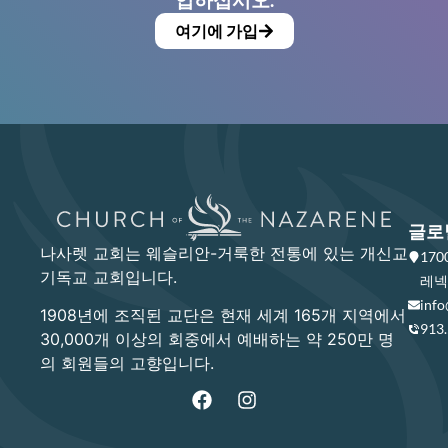
여기에 가입
글로
나사렛 교회는 웨슬리안-거룩한 전통에 있는 개신교
17
기독교 교회입니다.
레넥사
info
1908년에 조직된 교단은 현재 세계 165개 지역에서
913
30,000개 이상의 회중에서 예배하는 약 250만 명
의 회원들의 고향입니다.