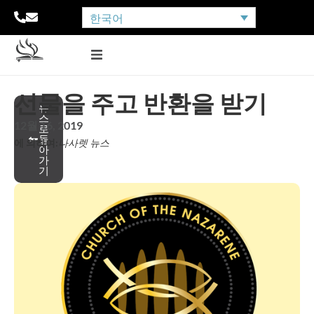
한국어
선물을 주고 반환을 받기
뉴
스
12월 16, 2019
로
돌
에 의하여:
나사렛 뉴스
아
가
기