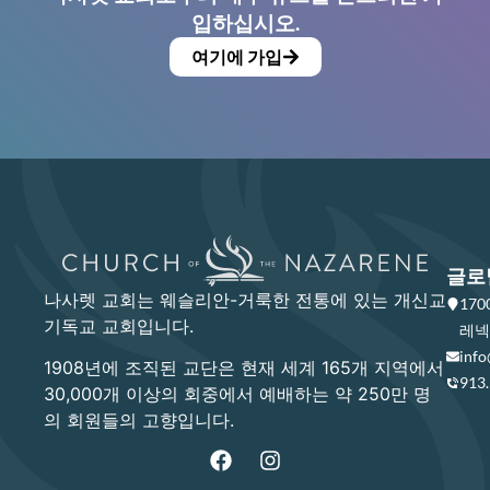
입하십시오.
여기에 가입
글로
나사렛 교회는 웨슬리안-거룩한 전통에 있는 개신교
17
기독교 교회입니다.
레넥사
info
1908년에 조직된 교단은 현재 세계 165개 지역에서
913
30,000개 이상의 회중에서 예배하는 약 250만 명
의 회원들의 고향입니다.