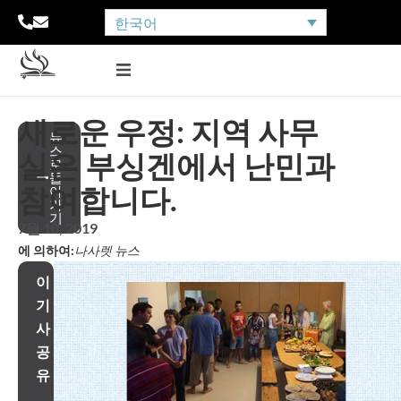
한국어
새로운 우정: 지역 사무
뉴
스
실은 부싱겐에서 난민과
로
돌
참여합니다.
아
가
기
7월 10, 2019
에 의하여:
나사렛 뉴스
이
기
사
공
유