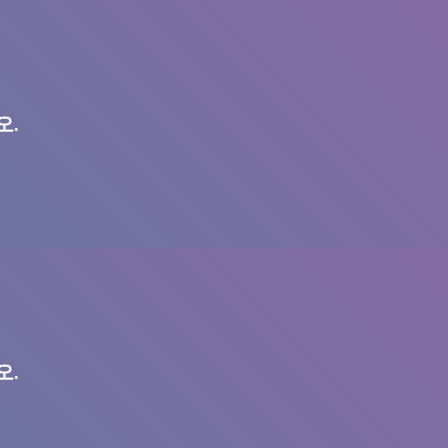
오.
오.