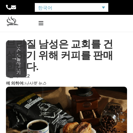
한국어
브라질 남성은 교회를 건
뉴
스
설하기 위해 커피를 판매
로
돌
합니다.
아
가
기
4월 7, 2022
에 의하여:
나사렛 뉴스