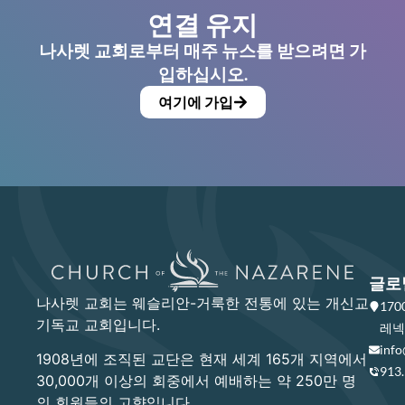
연결 유지
나사렛 교회로부터 매주 뉴스를 받으려면 가
입하십시오.
여기에 가입
글로
나사렛 교회는 웨슬리안-거룩한 전통에 있는 개신교
17
기독교 교회입니다.
레넥사
info
1908년에 조직된 교단은 현재 세계 165개 지역에서
913
30,000개 이상의 회중에서 예배하는 약 250만 명
의 회원들의 고향입니다.