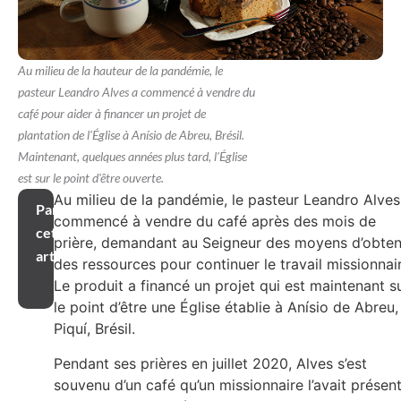
Au milieu de la hauteur de la pandémie, le
pasteur Leandro Alves a commencé à vendre du
café pour aider à financer un projet de
plantation de l'Église à Anísio de Abreu, Brésil.
Maintenant, quelques années plus tard, l'Église
est sur le point d'être ouverte.
Au milieu de la pandémie, le pasteur Leandro Alves
Partager
commencé à vendre du café après des mois de
cet
prière, demandant au Seigneur des moyens d’obten
article
des ressources pour continuer le travail missionnai
Le produit a financé un projet qui est maintenant s
le point d’être une Église établie à Anísio de Abreu,
Piquí, Brésil.
Pendant ses prières en juillet 2020, Alves s’est
souvenu d’un café qu’un missionnaire l’avait présen