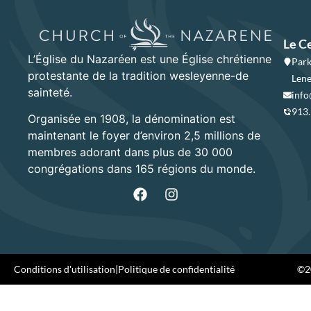
Le C
L’Église du Nazaréen est une Église chrétienne
Park
protestante de la tradition wesleyenne-de
Lene
sainteté.
info
913
Organisée en 1908, la dénomination est
maintenant le foyer d’environ 2,5 millions de
membres adorant dans plus de 30 000
congrégations dans 165 régions du monde.
Conditions d'utilisation
|
Politique de confidentialité
©20