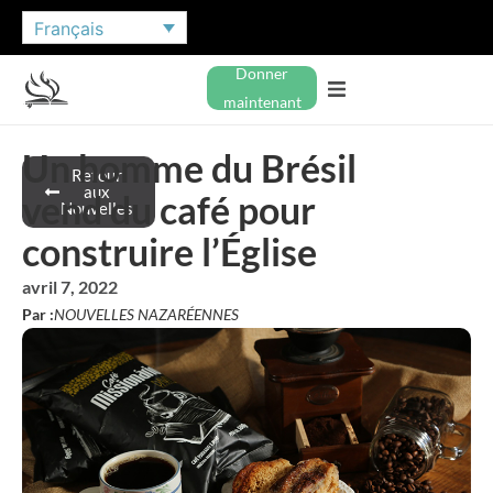
Français
Donner
maintenant
Un homme du Brésil
Retour
aux
vend du café pour
Nouvelles
construire l’Église
avril 7, 2022
Par :
NOUVELLES NAZARÉENNES