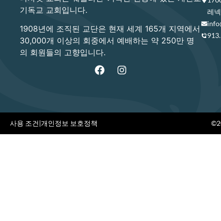
기독교 교회입니다.
레넥사
info
1908년에 조직된 교단은 현재 세계 165개 지역에서
913
30,000개 이상의 회중에서 예배하는 약 250만 명
의 회원들의 고향입니다.
사용 조건
|
개인정보 보호정책
©20