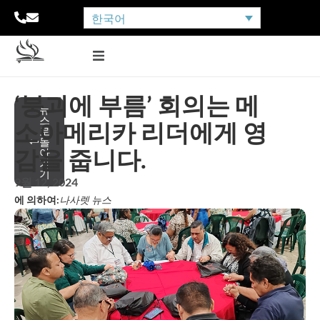
한국어
‘붕괴에 부름’ 회의는 메
뉴
스
소아메리카 리더에게 영
로
돌
감을 줍니다.
아
가
기
9월 12, 2024
에 의하여:
나사렛 뉴스