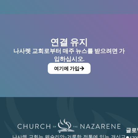
연결 유지
나사렛 교회로부터 매주 뉴스를 받으려면 가
입하십시오.
여기에 가입
글로
나사렛 교회는 웨슬리안-거룩한 전통에 있는 개신교
17