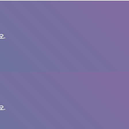
오.
오.