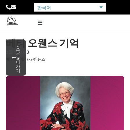
한국어
베티 오웬스 기억
뉴
스
1월 5, 2023
로
돌
에 의하여:
나사렛 뉴스
아
가
기