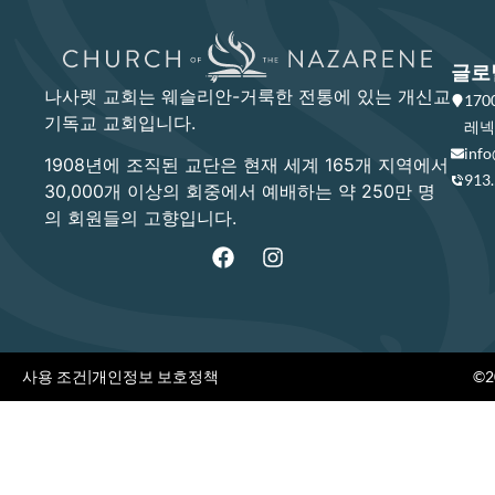
글로
나사렛 교회는 웨슬리안-거룩한 전통에 있는 개신교
17
기독교 교회입니다.
레넥사
info
1908년에 조직된 교단은 현재 세계 165개 지역에서
913
30,000개 이상의 회중에서 예배하는 약 250만 명
의 회원들의 고향입니다.
사용 조건
|
개인정보 보호정책
©20