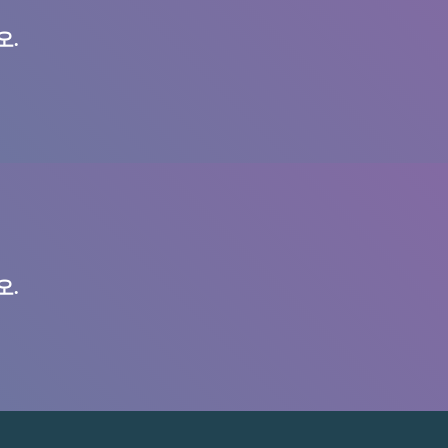
오.
오.