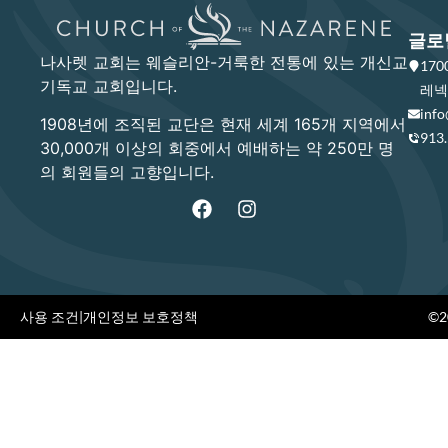
글로
나사렛 교회는 웨슬리안-거룩한 전통에 있는 개신교
17
기독교 교회입니다.
레넥사
info
1908년에 조직된 교단은 현재 세계 165개 지역에서
913
30,000개 이상의 회중에서 예배하는 약 250만 명
의 회원들의 고향입니다.
사용 조건
|
개인정보 보호정책
©20