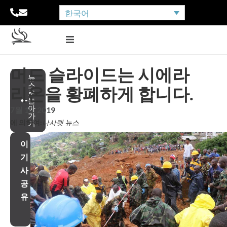
한국어
머드 슬라이드는 시에라
뉴
스
리온을 황폐하게 합니다.
로
돌
아
7월 10, 2019
가
에 의하여:
나사렛 뉴스
기
이
기
사
공
유