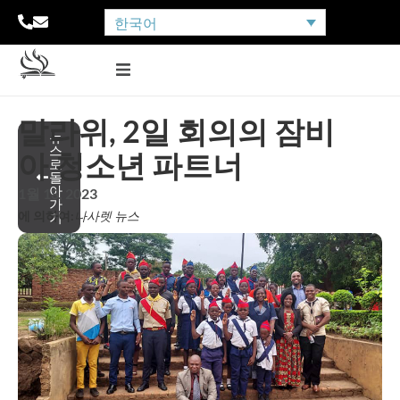
한국어
말라위, 2일 회의의 잠비
뉴
스
아 청소년 파트너
로
돌
아
1월 18, 2023
가
에 의하여:
나사렛 뉴스
기