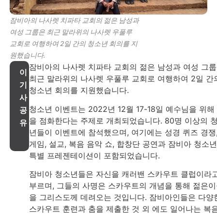
잠비아의 나사렛 치파타 교회의 젊은 남성과
여성 그룹은 최근 말라위의 나사렛 우풀루
교회로 여행하여 2일 간의 청소년 회의를 지
원했습니다.
잠비아의 나사렛 치파타 교회의 젊은 남성과 여성 그
이
최근 말라위의 나사렛 우풀루 교회로 여행하여 2일 간
기
청소년 회의를 지원했습니다.
사
청소년 이벤트는 2022년 12월 17-18일 예수님을 위해
공
을 점화한다는 주제로 개최되었습니다. 80명 이상의 
유
년들이 이벤트에 참석했으며, 여기에는 성경 퀴즈 경쟁
게임, 설교, 복음 음악 쇼, 합창단 공연과 잠비아 청소
특별 프레젠테이션이 포함되었습니다.
잠비아 청소년들은 자신을 캐러밴 스카우트 클럽이라
부르며, 그들의 사명은 스카우트의 개념을 통해 젊은
을 그리스도께 데려오는 것입니다. 잠비아인들은 다양
스카우트 훈련과 춤을 제출한 것 외 에도 일어나는 복