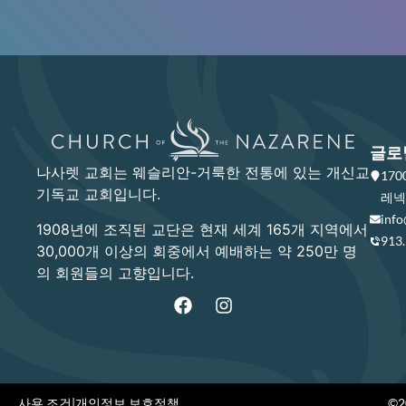
글로
나사렛 교회는 웨슬리안-거룩한 전통에 있는 개신교
17
기독교 교회입니다.
레넥사
info
1908년에 조직된 교단은 현재 세계 165개 지역에서
913
30,000개 이상의 회중에서 예배하는 약 250만 명
의 회원들의 고향입니다.
사용 조건
|
개인정보 보호정책
©20