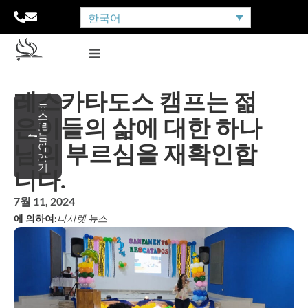
한국어
레스카타도스 캠프는 젊
뉴
스
은이들의 삶에 대한 하나
로
돌
님의 부르심을 재확인합
아
가
기
니다.
7월 11, 2024
에 의하여:
나사렛 뉴스