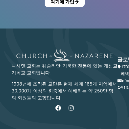
여기에 가입
글로
나사렛 교회는 웨슬리안-거룩한 전통에 있는 개신교
17
기독교 교회입니다.
레넥사
info
1908년에 조직된 교단은 현재 세계 165개 지역에서
913
30,000개 이상의 회중에서 예배하는 약 250만 명
의 회원들의 고향입니다.