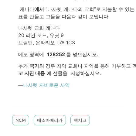
캐나다
에서
“나사렛 캐나다의 교회”로 지불할 수 있는
표를 만들고 그들을 다음과 같이 보냅니다.
나사렛 교회 캐나다
20 리간 로드, 유닛 9
브램턴, 온타리오 L7A 1C3
메모 영역에
128252
를 넣으십시오.
추가
국가의
경우 지역 교회나 지역을 통해 기부하고 
코 지진 대응
에 선물을 지정하십시오.
—
나사렛 자비로운 사역
NCM
메소아메리카
멕시코