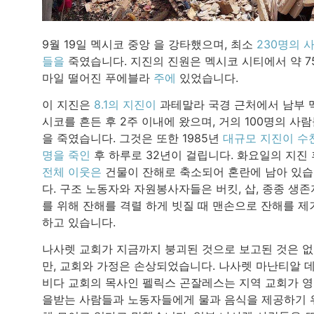
9월 19일 멕시코 중앙 을 강타했으며, 최소
230명의 
들을
죽였습니다. 지진의 진원은 멕시코 시티에서 약 7
마일 떨어진 푸에블라
주에
있었습니다.
이 지진은
8.1의 지진이
과테말라 국경 근처에서 남부 
시코를 흔든 후 2주 이내에 왔으며, 거의 100명의 사
을 죽였습니다. 그것은 또한 1985년
대규모 지진이 수
명을 죽인
후 하루로 32년이 걸립니다. 화요일의 지진 
전체 이웃은
건물이 잔해로 축소되어 혼란에 남아 있
다. 구조 노동자와 자원봉사자들은 버킷, 삽, 종종 생존
를 위해 잔해를 격렬 하게 빗질 때 맨손으로 잔해를 제
하고 있습니다.
나사렛 교회가 지금까지 붕괴된 것으로 보고된 것은 
만, 교회와 가정은 손상되었습니다. 나사렛 마난티알 
비다 교회의 목사인 펠릭스 곤잘레스는 지역 교회가 
을받는 사람들과 노동자들에게 물과 음식을 제공하기 