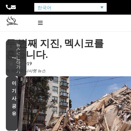
한국어
두 번째 지진, 멕시코를
뉴
스
흔듭니다.
로
돌
아
7월 10, 2019
가
에 의하여:
나사렛 뉴스
기
이
기
사
공
유