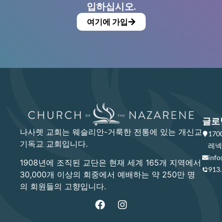
입하십시오.
여기에 가입
글로
나사렛 교회는 웨슬리안-거룩한 전통에 있는 개신교
17
기독교 교회입니다.
레넥사
info
1908년에 조직된 교단은 현재 세계 165개 지역에서
913
30,000개 이상의 회중에서 예배하는 약 250만 명
의 회원들의 고향입니다.