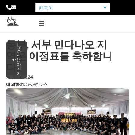
한국어
동부, 서부 민다나오 지
뉴
스
역은 이정표를 축하합니
로
돌
다.
아
가
기
7월 11, 2024
에 의하여:
나사렛 뉴스