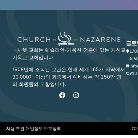
글로
나사렛 교회는 웨슬리안-거룩한 전통에 있는 개신교
17
기독교 교회입니다.
레넥사
info
1908년에 조직된 교단은 현재 세계 165개 지역에서
913
30,000개 이상의 회중에서 예배하는 약 250만 명
의 회원들의 고향입니다.
사용 조건
|
개인정보 보호정책
©20