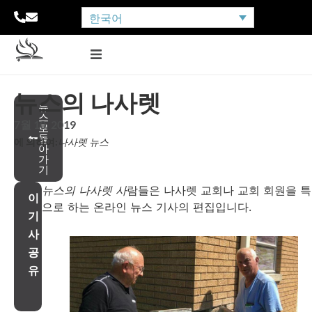
한국어
뉴스의 나사렛
뉴
스
7월 10, 2019
로
돌
에 의하여:
나사렛 뉴스
아
가
기
뉴스의 나사렛 사
람들은 나사렛 교회나 교회 회원을 
이
으로 하는 온라인 뉴스 기사의 편집입니다.
기
사
공
유