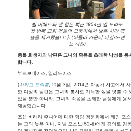
빌 버체트와 댄 힐은 최근 1954년 엘 도라도
첫 번째 교회 건물의 모퉁이에서 넣은 시간 캡
슐을 제거했습니다. (버틀러 카운티 타임스-관
보 사진)
충돌 희생자의 남편은 그녀의 죽음을 초래한 남성을 용
합니다.
부르보네이스, 일리노이스
(
시카고 트리블
, 10월 3일) 2014년 자동차 사고에서 
한 여성의 남편은 그녀의 봉사로 가득한 삶을 엿볼 수 
었을 뿐만 아니라, 그녀의 죽음을 초래한 남성에게 용
제공했습니다.
조셉 바레라 주니어에 대한 형량 청문회에서 레인 포
는 그의 늦은 아내, 자넬 포스노(52세)에게 경의로 감
인 메시지를 전달했으며, 남아프리카 공화국에서 선교