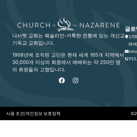
글로
나사렛 교회는 웨슬리안-거룩한 전통에 있는 개신교
17
기독교 교회입니다.
레넥사
info
1908년에 조직된 교단은 현재 세계 165개 지역에서
913
30,000개 이상의 회중에서 예배하는 약 250만 명
의 회원들의 고향입니다.
사용 조건
|
개인정보 보호정책
©20