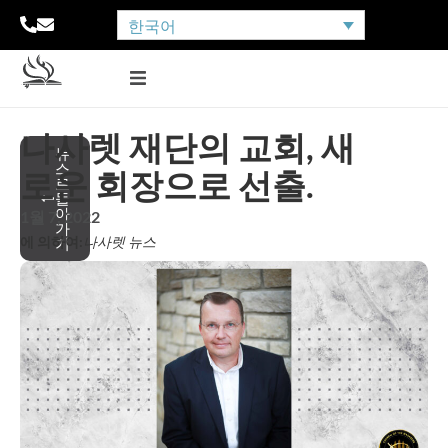
한국어
나사렛 재단의 교회, 새
뉴
스
로운 회장으로 선출.
로
돌
아
1월 7, 2022
가
에 의하여:
나사렛 뉴스
기