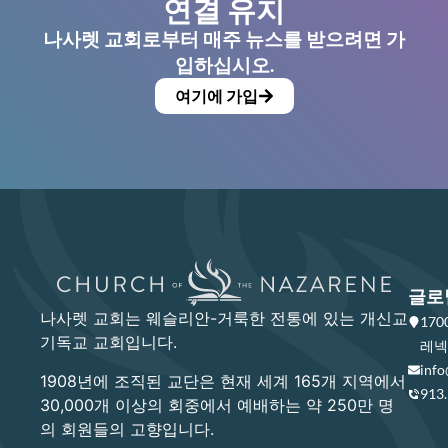
연결 유지
나사렛 교회로부터 매주 뉴스를 받으려면 가
입하십시오.
여기에 가입
글로
나사렛 교회는 웨슬리안-거룩한 전통에 있는 개신교
17
기독교 교회입니다.
레넥사
info
1908년에 조직된 교단은 현재 세계 165개 지역에서
913
30,000개 이상의 회중에서 예배하는 약 250만 명
의 회원들의 고향입니다.