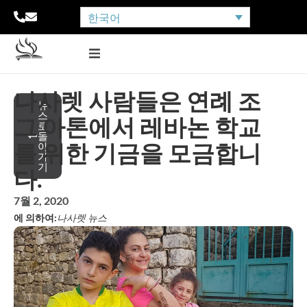
한국어
나사렛 사람들은 연례 조
뉴
스
그 아톤에서 레바논 학교
로
돌
를 위한 기금을 모금합니
아
가
기
다.
7월 2, 2020
에 의하여:
나사렛 뉴스