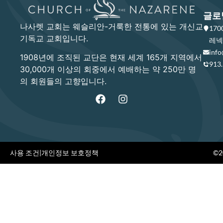
글로
나사렛 교회는 웨슬리안-거룩한 전통에 있는 개신교
17
기독교 교회입니다.
레넥사
info
1908년에 조직된 교단은 현재 세계 165개 지역에서
913
30,000개 이상의 회중에서 예배하는 약 250만 명
의 회원들의 고향입니다.
사용 조건
|
개인정보 보호정책
©20