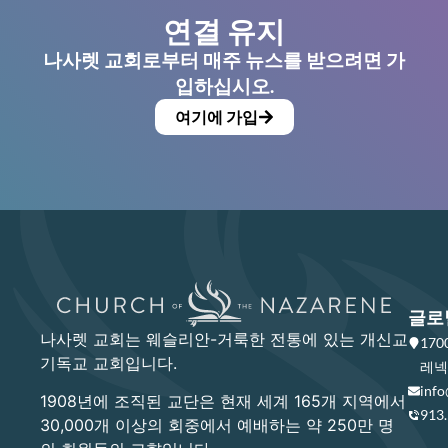
연결 유지
나사렛 교회로부터 매주 뉴스를 받으려면 가
입하십시오.
여기에 가입
글로
나사렛 교회는 웨슬리안-거룩한 전통에 있는 개신교
17
기독교 교회입니다.
레넥사
info
1908년에 조직된 교단은 현재 세계 165개 지역에서
913
30,000개 이상의 회중에서 예배하는 약 250만 명