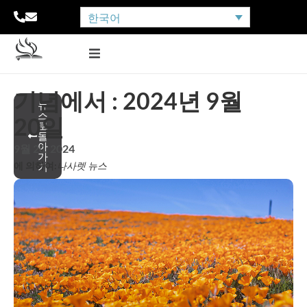
한국어
기념에서 : 2024년 9월
뉴
스
20일
로
돌
아
9월 20, 2024
가
에 의하여:
나사렛 뉴스
기