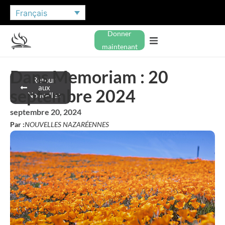
Français
Donner
maintenant
Dans Memoriam : 20
Retour
aux
septembre 2024
Nouvelles
septembre 20, 2024
Par :
NOUVELLES NAZARÉENNES