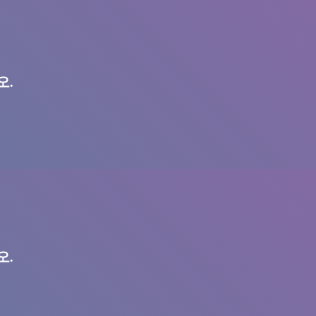
오.
오.