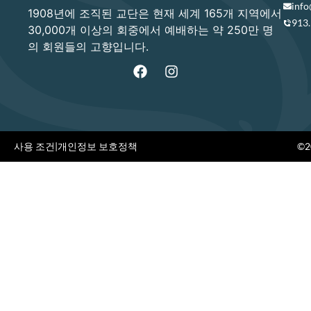
info
1908년에 조직된 교단은 현재 세계 165개 지역에서
913
30,000개 이상의 회중에서 예배하는 약 250만 명
의 회원들의 고향입니다.
사용 조건
|
개인정보 보호정책
©20