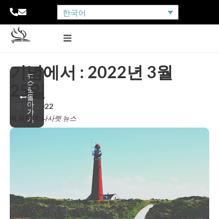
한국어
기념에서 : 2022년 3월
뉴
스
25일
로
돌
아
3월 25, 2022
가
에 의하여:
나사렛 뉴스
기