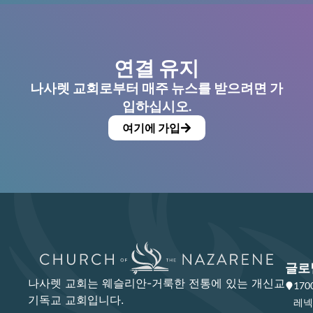
연결 유지
나사렛 교회로부터 매주 뉴스를 받으려면 가
입하십시오.
여기에 가입
글로
나사렛 교회는 웨슬리안-거룩한 전통에 있는 개신교
17
기독교 교회입니다.
레넥사