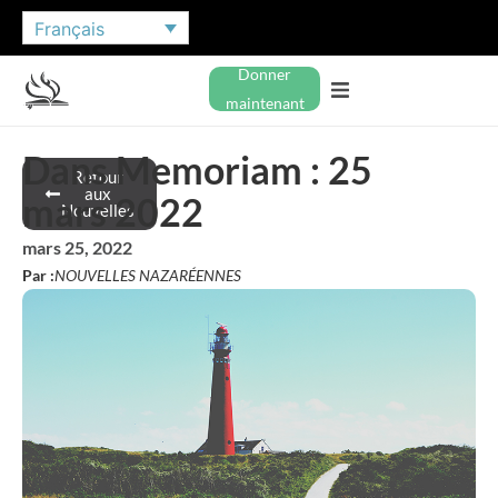
Français
Donner
maintenant
Dans Memoriam : 25
Retour
aux
mars 2022
Nouvelles
mars 25, 2022
Par :
NOUVELLES NAZARÉENNES