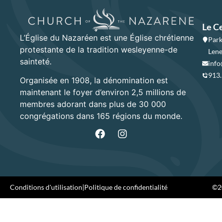
Le C
L’Église du Nazaréen est une Église chrétienne
Park
protestante de la tradition wesleyenne-de
Lene
sainteté.
info
913
Organisée en 1908, la dénomination est
maintenant le foyer d’environ 2,5 millions de
membres adorant dans plus de 30 000
congrégations dans 165 régions du monde.
Conditions d'utilisation
|
Politique de confidentialité
©20