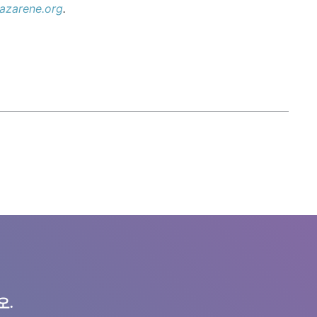
zarene.org
.
오.