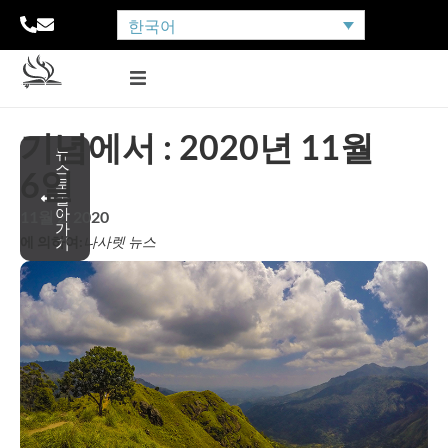
한국어
기념에서 : 2020년 11월
뉴
스
6일
로
돌
아
11월 2, 2020
가
에 의하여:
나사렛 뉴스
기