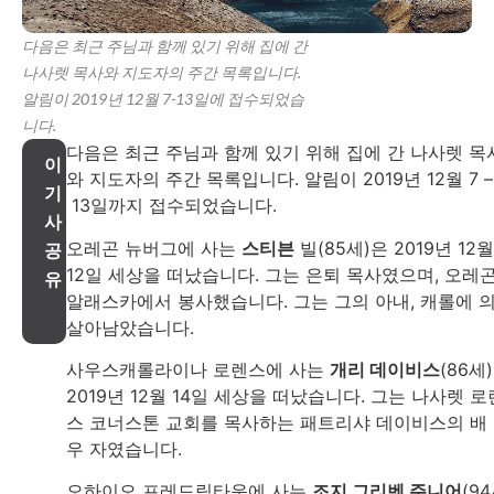
다음은 최근 주님과 함께 있기 위해 집에 간
나사렛 목사와 지도자의 주간 목록입니다.
알림이 2019년 12월 7-13일에 접수되었습
니다.
다음은 최근 주님과 함께 있기 위해 집에 간 나사렛 목
이
와 지도자의 주간 목록입니다. 알림이 2019년 12월 7 –
기
13일까지 접수되었습니다.
사
오레곤 뉴버그에 사는
스티븐
빌(85세)은 2019년 12월
공
12일 세상을 떠났습니다. 그는 은퇴 목사였으며, 오레
유
알래스카에서 봉사했습니다. 그는 그의 아내, 캐롤에 
살아남았습니다.
사우스캐롤라이나 로렌스에 사는
개리 데이비스
(86세
2019년 12월 14일 세상을 떠났습니다. 그는 나사렛 로
스 코너스톤 교회를 목사하는 패트리샤 데이비스의 배
우 자였습니다.
오하이오 프레드릭타운에 사는
조지 그리벤 주니어
(94