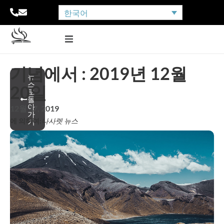
한국어
기념에서 : 2019년 12월
뉴
스
20일
로
돌
아
12월 17, 2019
가
에 의하여:
나사렛 뉴스
기