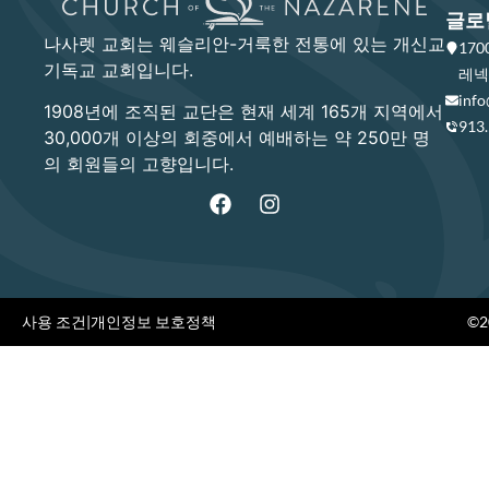
글로
나사렛 교회는 웨슬리안-거룩한 전통에 있는 개신교
17
기독교 교회입니다.
레넥사
info
1908년에 조직된 교단은 현재 세계 165개 지역에서
913
30,000개 이상의 회중에서 예배하는 약 250만 명
의 회원들의 고향입니다.
사용 조건
|
개인정보 보호정책
©20