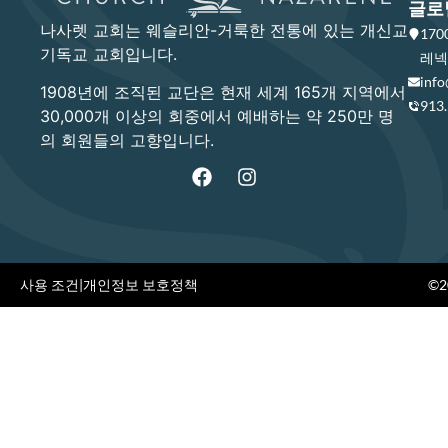
글로
나사렛 교회는 웨슬리안-거룩한 전통에 있는 개신교
17
기독교 교회입니다.
레넥사
info
1908년에 조직된 교단은 현재 세계 165개 지역에서
913
30,000개 이상의 회중에서 예배하는 약 250만 명
의 회원들의 고향입니다.
사용 조건
|
개인정보 보호정책
©20