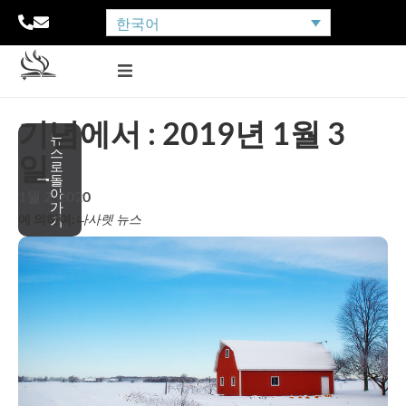
한국어
기념에서 : 2019년 1월 3
뉴
스
일
로
돌
아
1월 2, 2020
가
에 의하여:
나사렛 뉴스
기