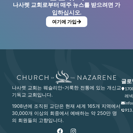
나사렛 교회로부터 매주 뉴스를 받으려면 가
입하십시오.
여기에 가입
글로
나사렛 교회는 웨슬리안-거룩한 전통에 있는 개신교
17
기독교 교회입니다.
레넥사
info
1908년에 조직된 교단은 현재 세계 165개 지역에서
913
30,000개 이상의 회중에서 예배하는 약 250만 명
의 회원들의 고향입니다.