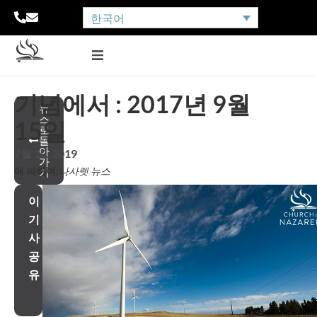
한국어
기념에서 : 2017년 9월
뉴
스
15일
로
돌
아
7월 10, 2019
가
에 의하여:
나사렛 뉴스
기
이
기
사
공
유