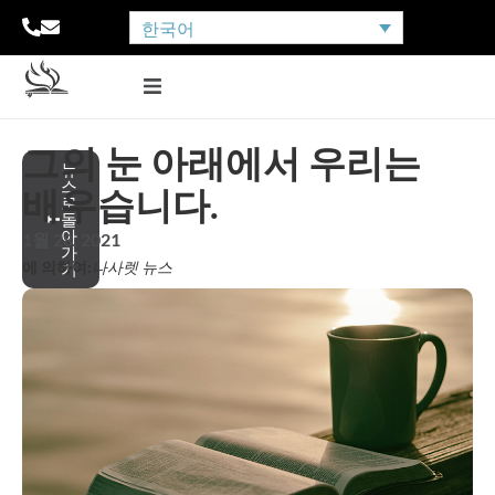
한국어
그의 눈 아래에서 우리는
뉴
스
배우습니다.
로
돌
아
1월 28, 2021
가
에 의하여:
나사렛 뉴스
기