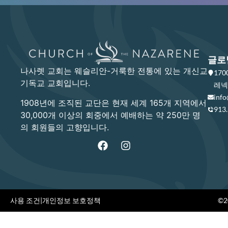
글로
나사렛 교회는 웨슬리안-거룩한 전통에 있는 개신교
17
기독교 교회입니다.
레넥사
info
1908년에 조직된 교단은 현재 세계 165개 지역에서
913
30,000개 이상의 회중에서 예배하는 약 250만 명
의 회원들의 고향입니다.
사용 조건
|
개인정보 보호정책
©20