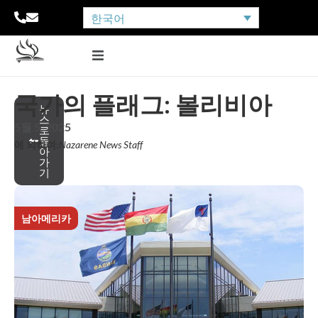
한국어
국가의 플래그: 볼리비아
뉴
스
5월 5, 2025
로
돌
에 의하여:
Nazarene News Staff
아
가
기
남아메리카