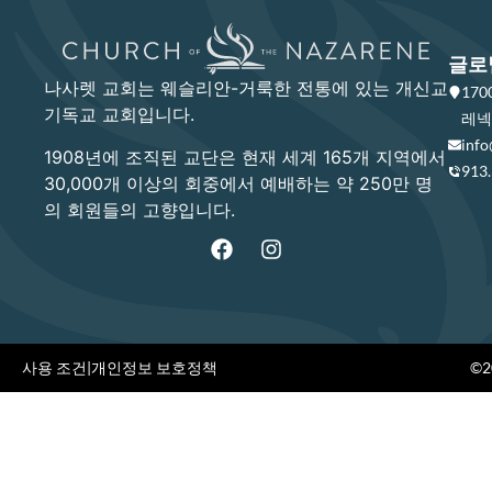
글로
나사렛 교회는 웨슬리안-거룩한 전통에 있는 개신교
17
기독교 교회입니다.
레넥사
info
1908년에 조직된 교단은 현재 세계 165개 지역에서
913
30,000개 이상의 회중에서 예배하는 약 250만 명
의 회원들의 고향입니다.
사용 조건
|
개인정보 보호정책
©20