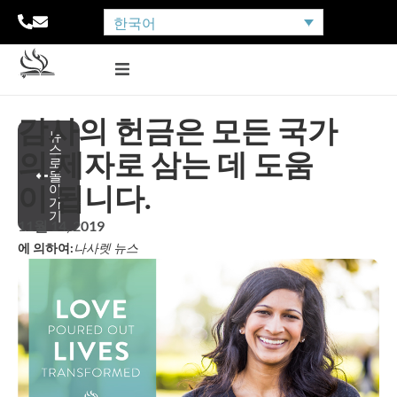
한국어
감사의 헌금은 모든 국가
뉴
스
의 제자로 삼는 데 도움
로
돌
이 됩니다.
아
가
기
11월 14, 2019
에 의하여:
나사렛 뉴스