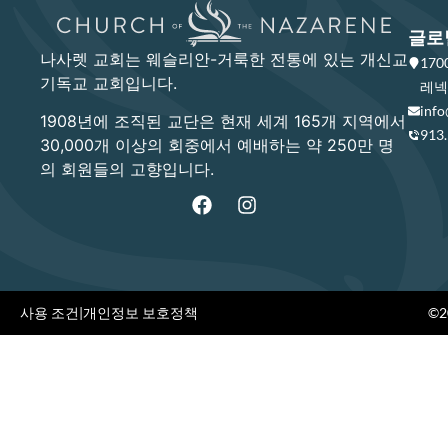
글로
나사렛 교회는 웨슬리안-거룩한 전통에 있는 개신교
17
기독교 교회입니다.
레넥사
info
1908년에 조직된 교단은 현재 세계 165개 지역에서
913
30,000개 이상의 회중에서 예배하는 약 250만 명
의 회원들의 고향입니다.
사용 조건
|
개인정보 보호정책
©20