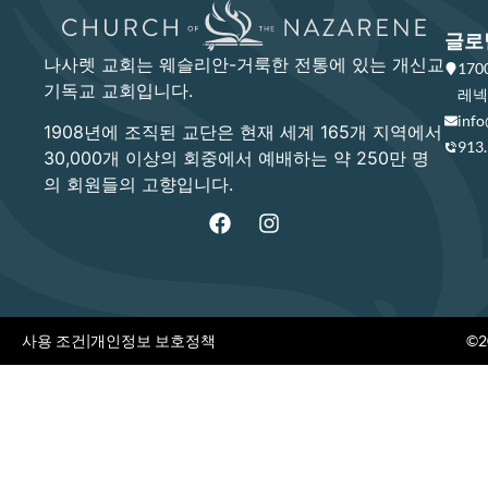
글로
나사렛 교회는 웨슬리안-거룩한 전통에 있는 개신교
17
기독교 교회입니다.
레넥사
info
1908년에 조직된 교단은 현재 세계 165개 지역에서
913
30,000개 이상의 회중에서 예배하는 약 250만 명
의 회원들의 고향입니다.
사용 조건
|
개인정보 보호정책
©20