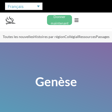
Français
Donner
maintenant
Toutes les nouvelles
Histoires par région
Collégial
Ressources
Passages
Genèse