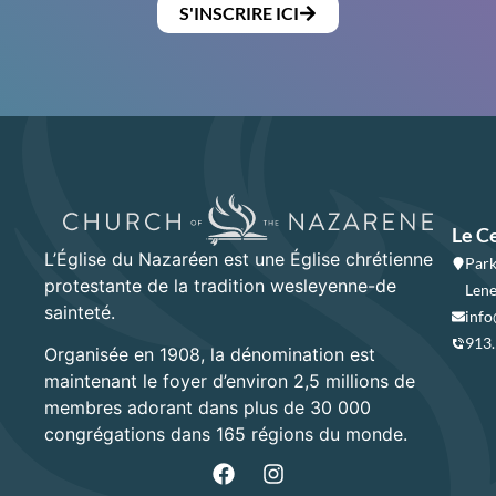
S'INSCRIRE ICI
Le C
L’Église du Nazaréen est une Église chrétienne
Park
protestante de la tradition wesleyenne-de
Lene
sainteté.
info
913
Organisée en 1908, la dénomination est
maintenant le foyer d’environ 2,5 millions de
membres adorant dans plus de 30 000
congrégations dans 165 régions du monde.