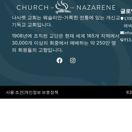
글로
나사렛 교회는 웨슬리안-거룩한 전통에 있는 개신교
17
기독교 교회입니다.
레넥사
info
1908년에 조직된 교단은 현재 세계 165개 지역에서
913
30,000개 이상의 회중에서 예배하는 약 250만 명
의 회원들의 고향입니다.
사용 조건
|
개인정보 보호정책
©20