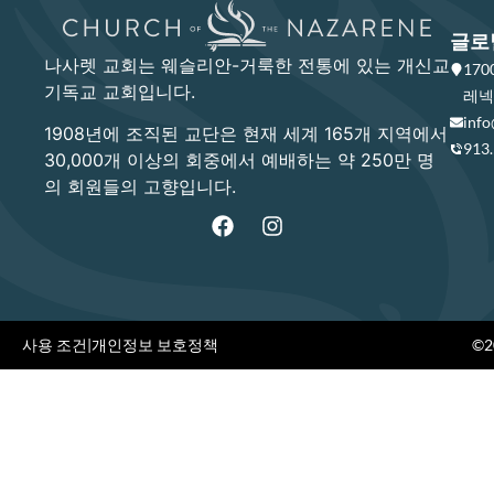
글로
나사렛 교회는 웨슬리안-거룩한 전통에 있는 개신교
17
기독교 교회입니다.
레넥사
info
1908년에 조직된 교단은 현재 세계 165개 지역에서
913
30,000개 이상의 회중에서 예배하는 약 250만 명
의 회원들의 고향입니다.
사용 조건
|
개인정보 보호정책
©20